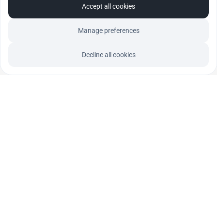
Accept all cookies
Manage preferences
Compila il form per ricevere 
Decline all cookies
l'ebook
Inserisci i tuoi dati per ricevere la copia 
gratuita del tuo ebook!
Nome
*
Email
*